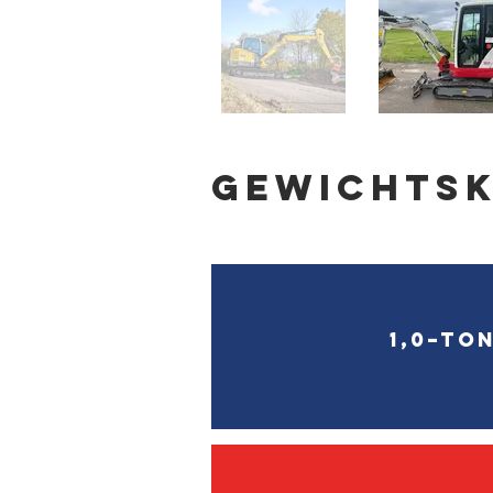
GEWICHTS
1,0–To