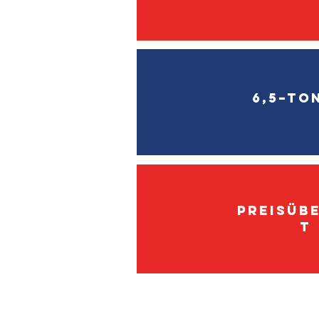
6,5–To
Preisüb
t