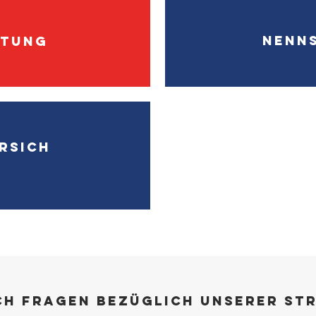
NEnn
stung
rsich
ch Fragen bezüglich unserer S